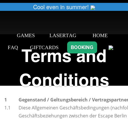
Cool even in summer!
G
A
M
E
S
L
A
S
E
R
T
A
G
H
O
M
E
Terms and
B
O
O
K
I
N
G
F
A
Q
G
I
F
T
C
A
R
D
S
Conditions
1
Gegenstand / Geltungsbereich / Vertragspartne
1.1
Diese Allgemeinen Geschäftsbedingungen (nachfol
Geschäftsbeziehungen zwischen der Escape Berl