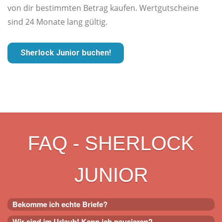
von dir bestimmten Betrag kaufen. Wertgutscheine
sind 24 Monate lang gültig.
Sherlock Junior buchen!
FAQ - SHERLOCK
JUNIOR
Bekomme ich echte Briefe?
Wir sind im Urlaub! Kann ich pausieren?