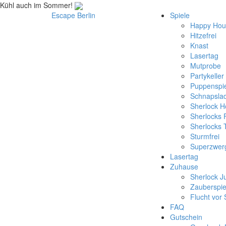
Kühl auch im Sommer!
Escape Berlin
S
p
i
e
l
e
Happy Hou
Hitzefrei
Knast
Lasertag
Mutprobe
Partykeller
Puppenspie
Schnapsla
Sherlock 
Sherlocks 
Sherlocks
Sturmfrei
Superzwer
L
a
s
e
r
t
a
g
Z
u
h
a
u
s
e
Sherlock J
Zauberspie
Flucht vor 
F
A
Q
G
u
t
s
c
h
e
i
n