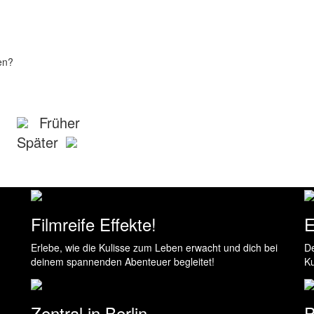
en?
Früher
Später
Filmreife Effekte!
E
Erlebe, wie die Kulisse zum Leben erwacht und dich bei
De
deinem spannenden Abenteuer begleitet!
Ku
Zentral in Berlin
P