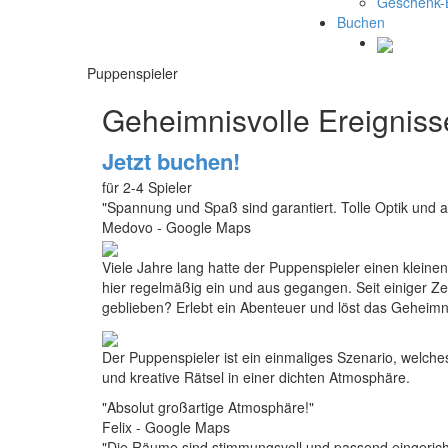
Geschenk-
B
u
c
h
e
n
Puppenspieler
Geheimnisvolle Ereigniss
Jetzt buchen!
für 2-4 Spieler
"Spannung und Spaß sind garantiert. Tolle Optik und au
Medovo - Google Maps
Viele Jahre lang hatte der Puppenspieler einen kleinen
hier regelmäßig ein und aus gegangen. Seit einiger Ze
geblieben? Erlebt ein Abenteuer und löst das Geheimn
Der Puppenspieler ist ein einmaliges Szenario, welch
und kreative Rätsel in einer dichten Atmosphäre.
"Absolut großartige Atmosphäre!"
Felix - Google Maps
"Die Räume sind stimmungsvoll und passend eingerich